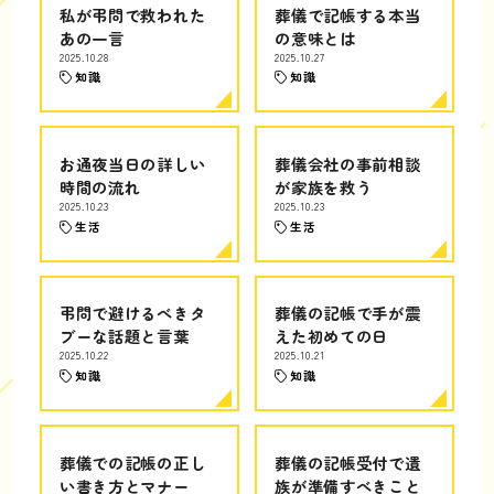
私が弔問で救われた
葬儀で記帳する本当
あの一言
の意味とは
2025.10.28
2025.10.27
知識
知識
お通夜当日の詳しい
葬儀会社の事前相談
時間の流れ
が家族を救う
2025.10.23
2025.10.23
生活
生活
弔問で避けるべきタ
葬儀の記帳で手が震
ブーな話題と言葉
えた初めての日
2025.10.22
2025.10.21
知識
知識
葬儀での記帳の正し
葬儀の記帳受付で遺
い書き方とマナー
族が準備すべきこと