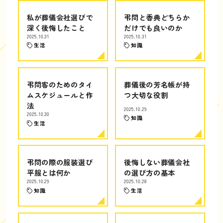
私が葬儀会社選びで
弔問と香典どちらか
深く後悔したこと
だけでも良いのか
2025.10.31
2025.10.31
生活
知識
弔問客のためのタイ
葬儀後の芳名帳が持
ムスケジュールと作
つ大切な役割
法
2025.10.29
2025.10.30
知識
生活
弔問の際の服装選び
後悔しない葬儀会社
平服とは何か
の選び方の基本
2025.10.29
2025.10.28
知識
生活