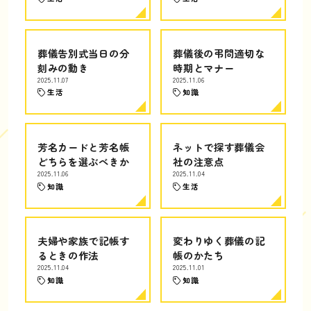
葬儀告別式当日の分
葬儀後の弔問適切な
刻みの動き
時期とマナー
2025.11.07
2025.11.06
生活
知識
芳名カードと芳名帳
ネットで探す葬儀会
どちらを選ぶべきか
社の注意点
2025.11.06
2025.11.04
知識
生活
夫婦や家族で記帳す
変わりゆく葬儀の記
るときの作法
帳のかたち
2025.11.04
2025.11.01
知識
知識