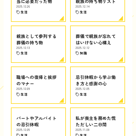
当に必要だった物
親族の持ち物リスト
2025.12.26
2025.12.14
生活
生活
親族として参列する
葬儀で親族が忘れて
葬儀の持ち物
はいけない心構え
2025.12.13
2025.12.12
生活
知識
職場への復帰と挨拶
忌引休暇から学ぶ働
のマナー
き方と感謝の心
2025.12.09
2025.12.05
生活
生活
パートやアルバイト
私が喪主を務めた慌
の忌引休暇
ただしい二日間
2025.12.05
2025.11.08
生活
生活