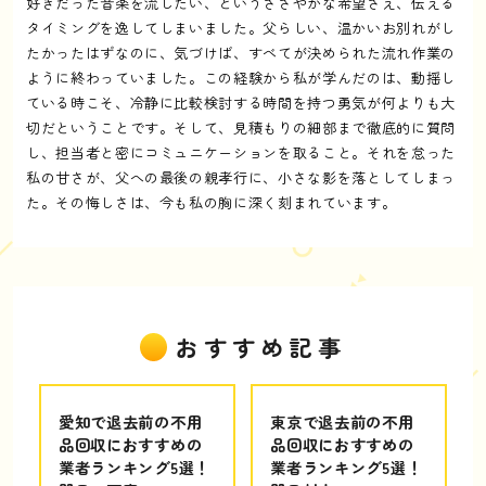
好きだった音楽を流したい、というささやかな希望さえ、伝える
タイミングを逸してしまいました。父らしい、温かいお別れがし
たかったはずなのに、気づけば、すべてが決められた流れ作業の
ように終わっていました。この経験から私が学んだのは、動揺し
ている時こそ、冷静に比較検討する時間を持つ勇気が何よりも大
切だということです。そして、見積もりの細部まで徹底的に質問
し、担当者と密にコミュニケーションを取ること。それを怠った
私の甘さが、父への最後の親孝行に、小さな影を落としてしまっ
た。その悔しさは、今も私の胸に深く刻まれています。
おすすめ記事
愛知で退去前の不用
東京で退去前の不用
品回収におすすめの
品回収におすすめの
業者ランキング5選！
業者ランキング5選！