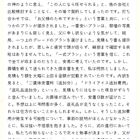
の神のように思え、「この人になら任せられる」と、他の会社と
比較検討することなく、その場で契約してしまったのです。打ち
合わせでは、「お父様のためですから」という言葉と共に、いく
つかのプランが提示されました。一番安いプランは、祭壇の写真
があまりにも寂しく見え、父に申し訳ないような気がして、結
局、一つ上のグレードのプランを選びました。見積もり書も提示
されましたが、悲しみと疲労で頭が回らず、細部まで確認する余
裕はありませんでした。「一式プラン」という言葉を信じ、これ
で全てが収まるのだろうと、安易に考えていたのです。しかし、
葬儀を終えて送られてきた請求書を見て、私は愕然としました。
見積もり額を大幅に上回る金額が記載されていたのです。内訳を
見ると、「ご遺体安置料（追加分）」「ドライアイス追加費用」
「返礼品追加分」といった、見積もりにはなかった項目がずらり
と並んでいました。火葬場が混んでいて、安置日数が延びたこ
と。予想以上に弔問客が多く、返礼品が足りなくなったこと。そ
れらは仕方のないことかもしれません。しかし、そうした追加費
用が発生する可能性について、事前の説明がほとんどなかったこ
とに、私は強い不信感を抱きました。さらに、式の進行において
も、私たちの知らないところで次々と物事が決まっていき、父が