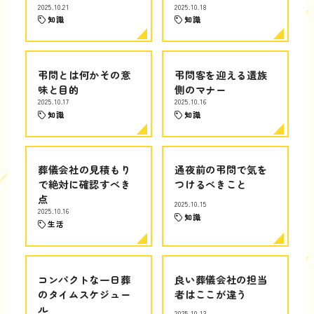
2025.10.21
2025.10.18
知識
知識
弔問とは何かその意
弔問客を迎える遺族
味と目的
側のマナー
2025.10.17
2025.10.16
知識
知識
葬儀会社の見積もり
通夜前の弔問で気を
で絶対に確認すべき
つけるべきこと
点
2025.10.15
2025.10.16
知識
生活
コンパクトな一日葬
良い葬儀会社の担当
のタイムスケジュー
者はここが違う
ル
2025.10.13