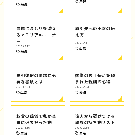
知識
知識
葬儀に温もりを添え
取引先への不幸の伝
るメモリアルコーナ
え方
ー
2026.02.11
2026.02.12
生活
知識
忌引休暇の申請に必
葬儀のお手伝いを頼
要な書類とは
まれた親族の心得
2026.02.04
2026.02.03
生活
知識
叔父の葬儀で私が本
遠方から駆けつける
当に必要だった物
親族の持ち物リスト
2025.12.26
2025.12.14
生活
生活