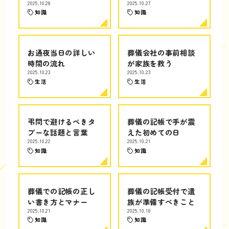
2025.10.28
2025.10.27
知識
知識
お通夜当日の詳しい
葬儀会社の事前相談
時間の流れ
が家族を救う
2025.10.23
2025.10.23
生活
生活
弔問で避けるべきタ
葬儀の記帳で手が震
ブーな話題と言葉
えた初めての日
2025.10.22
2025.10.21
知識
知識
葬儀での記帳の正し
葬儀の記帳受付で遺
い書き方とマナー
族が準備すべきこと
2025.10.21
2025.10.18
知識
知識