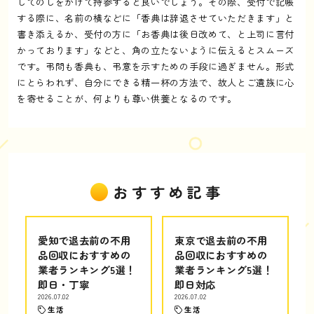
してのしをかけて持参すると良いでしょう。その際、受付で記帳
する際に、名前の横などに「香典は辞退させていただきます」と
書き添えるか、受付の方に「お香典は後日改めて、と上司に言付
かっております」などと、角の立たないように伝えるとスムーズ
です。弔問も香典も、弔意を示すための手段に過ぎません。形式
にとらわれず、自分にできる精一杯の方法で、故人とご遺族に心
を寄せることが、何よりも尊い供養となるのです。
おすすめ記事
愛知で退去前の不用
東京で退去前の不用
品回収におすすめの
品回収におすすめの
業者ランキング5選！
業者ランキング5選！
即日・丁寧
即日対応
2026.07.02
2026.07.02
生活
生活