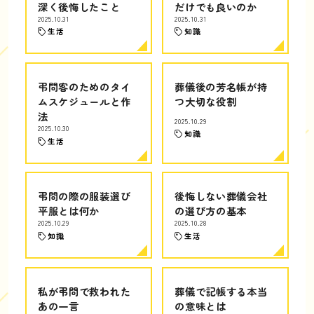
深く後悔したこと
だけでも良いのか
2025.10.31
2025.10.31
生活
知識
弔問客のためのタイ
葬儀後の芳名帳が持
ムスケジュールと作
つ大切な役割
法
2025.10.29
2025.10.30
知識
生活
弔問の際の服装選び
後悔しない葬儀会社
平服とは何か
の選び方の基本
2025.10.29
2025.10.28
知識
生活
私が弔問で救われた
葬儀で記帳する本当
あの一言
の意味とは