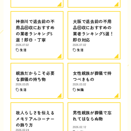
神奈川で退去前の不
大阪で退去前の不用
用品回収におすすめ
品回収におすすめの
の業者ランキング5
業者ランキング5選！
選！即日・丁寧
即日対応
2026.07.02
2026.07.02
生活
生活
親族だからこそ必要
女性親族が葬儀で持
な葬儀の持ち物
つべきもの
2026.03.05
2026.03.02
生活
知識
故人らしさを伝える
男性親族が葬儀で忘
メモリアルコーナー
れてはならぬ物
の飾り方
2026.02.12
2026.02.24