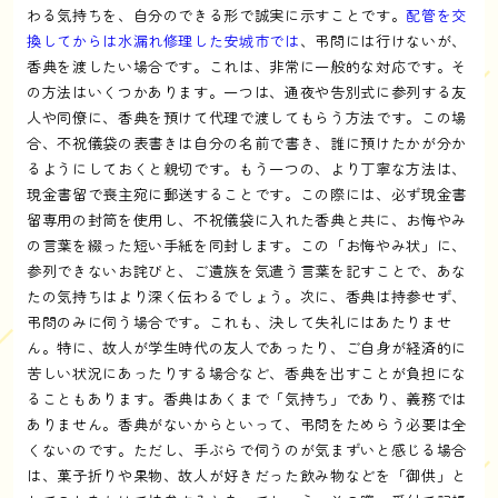
わる気持ちを、自分のできる形で誠実に示すことです。
配管を交
換してからは水漏れ修理した安城市では
、弔問には行けないが、
香典を渡したい場合です。これは、非常に一般的な対応です。そ
の方法はいくつかあります。一つは、通夜や告別式に参列する友
人や同僚に、香典を預けて代理で渡してもらう方法です。この場
合、不祝儀袋の表書きは自分の名前で書き、誰に預けたかが分か
るようにしておくと親切です。もう一つの、より丁寧な方法は、
現金書留で喪主宛に郵送することです。この際には、必ず現金書
留専用の封筒を使用し、不祝儀袋に入れた香典と共に、お悔やみ
の言葉を綴った短い手紙を同封します。この「お悔やみ状」に、
参列できないお詫びと、ご遺族を気遣う言葉を記すことで、あな
たの気持ちはより深く伝わるでしょう。次に、香典は持参せず、
弔問のみに伺う場合です。これも、決して失礼にはあたりませ
ん。特に、故人が学生時代の友人であったり、ご自身が経済的に
苦しい状況にあったりする場合など、香典を出すことが負担にな
ることもあります。香典はあくまで「気持ち」であり、義務では
ありません。香典がないからといって、弔問をためらう必要は全
くないのです。ただし、手ぶらで伺うのが気まずいと感じる場合
は、菓子折りや果物、故人が好きだった飲み物などを「御供」と