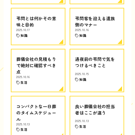
弔問とは何かその意
弔問客を迎える遺族
味と目的
側のマナー
2025.10.17
2025.10.16
知識
知識
葬儀会社の見積もり
通夜前の弔問で気を
で絶対に確認すべき
つけるべきこと
点
2025.10.15
2025.10.16
知識
生活
コンパクトな一日葬
良い葬儀会社の担当
のタイムスケジュー
者はここが違う
ル
2025.10.13
2025.10.13
生活
生活