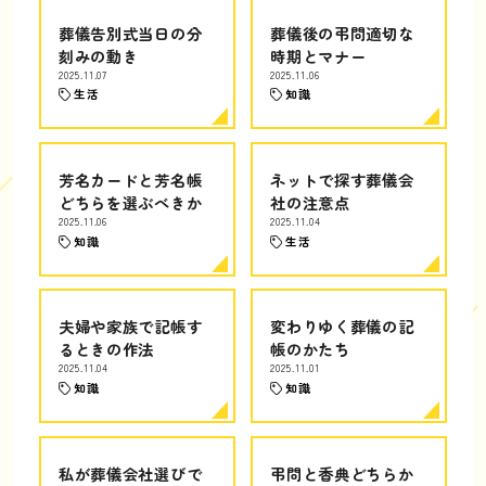
葬儀告別式当日の分
葬儀後の弔問適切な
刻みの動き
時期とマナー
2025.11.07
2025.11.06
生活
知識
芳名カードと芳名帳
ネットで探す葬儀会
どちらを選ぶべきか
社の注意点
2025.11.06
2025.11.04
知識
生活
夫婦や家族で記帳す
変わりゆく葬儀の記
るときの作法
帳のかたち
2025.11.04
2025.11.01
知識
知識
私が葬儀会社選びで
弔問と香典どちらか