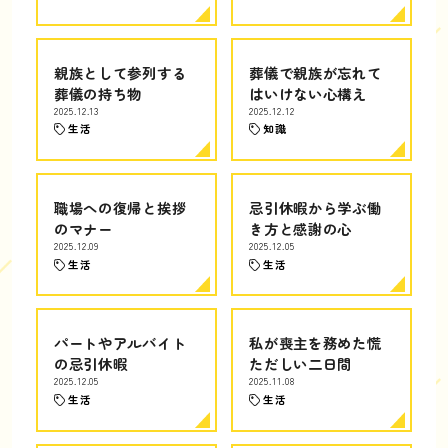
親族として参列する
葬儀で親族が忘れて
葬儀の持ち物
はいけない心構え
2025.12.13
2025.12.12
生活
知識
職場への復帰と挨拶
忌引休暇から学ぶ働
のマナー
き方と感謝の心
2025.12.09
2025.12.05
生活
生活
パートやアルバイト
私が喪主を務めた慌
の忌引休暇
ただしい二日間
2025.12.05
2025.11.08
生活
生活