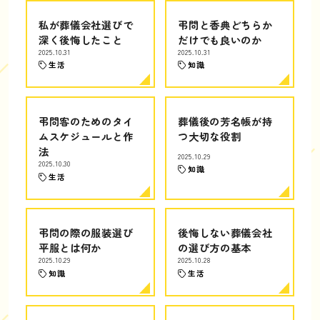
私が葬儀会社選びで
弔問と香典どちらか
深く後悔したこと
だけでも良いのか
2025.10.31
2025.10.31
生活
知識
弔問客のためのタイ
葬儀後の芳名帳が持
ムスケジュールと作
つ大切な役割
法
2025.10.29
2025.10.30
知識
生活
弔問の際の服装選び
後悔しない葬儀会社
平服とは何か
の選び方の基本
2025.10.29
2025.10.28
知識
生活