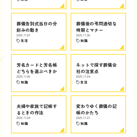
葬儀告別式当日の分
葬儀後の弔問適切な
刻みの動き
時期とマナー
2025.11.07
2025.11.06
生活
知識
芳名カードと芳名帳
ネットで探す葬儀会
どちらを選ぶべきか
社の注意点
2025.11.06
2025.11.04
知識
生活
夫婦や家族で記帳す
変わりゆく葬儀の記
るときの作法
帳のかたち
2025.11.04
2025.11.01
知識
知識