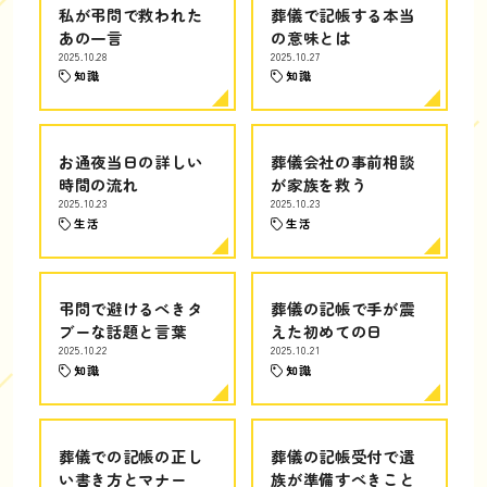
私が弔問で救われた
葬儀で記帳する本当
あの一言
の意味とは
2025.10.28
2025.10.27
知識
知識
お通夜当日の詳しい
葬儀会社の事前相談
時間の流れ
が家族を救う
2025.10.23
2025.10.23
生活
生活
弔問で避けるべきタ
葬儀の記帳で手が震
ブーな話題と言葉
えた初めての日
2025.10.22
2025.10.21
知識
知識
葬儀での記帳の正し
葬儀の記帳受付で遺
い書き方とマナー
族が準備すべきこと