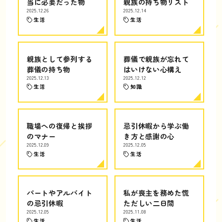
当に必要だった物
親族の持ち物リスト
2025.12.26
2025.12.14
生活
生活
親族として参列する
葬儀で親族が忘れて
葬儀の持ち物
はいけない心構え
2025.12.13
2025.12.12
生活
知識
職場への復帰と挨拶
忌引休暇から学ぶ働
のマナー
き方と感謝の心
2025.12.09
2025.12.05
生活
生活
パートやアルバイト
私が喪主を務めた慌
の忌引休暇
ただしい二日間
2025.12.05
2025.11.08
生活
生活