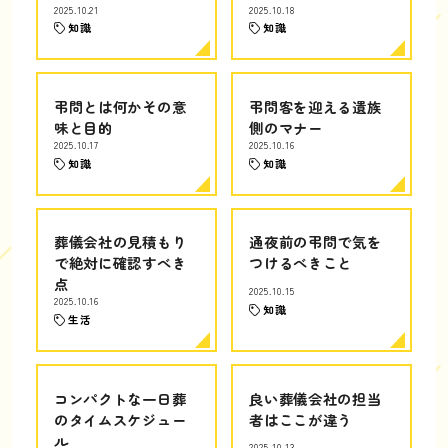
2025.10.21
2025.10.18
知識
知識
弔問とは何かその意
弔問客を迎える遺族
味と目的
側のマナー
2025.10.17
2025.10.16
知識
知識
葬儀会社の見積もり
通夜前の弔問で気を
で絶対に確認すべき
つけるべきこと
点
2025.10.15
2025.10.16
知識
生活
コンパクトな一日葬
良い葬儀会社の担当
のタイムスケジュー
者はここが違う
ル
2025.10.13