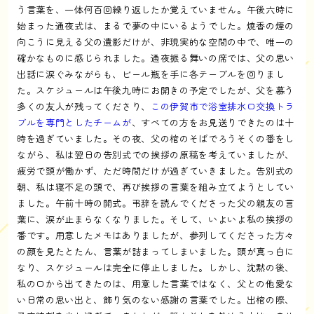
う言葉を、一体何百回繰り返したか覚えていません。午後六時に
始まった通夜式は、まるで夢の中にいるようでした。焼香の煙の
向こうに見える父の遺影だけが、非現実的な空間の中で、唯一の
確かなものに感じられました。通夜振る舞いの席では、父の思い
出話に涙ぐみながらも、ビール瓶を手に各テーブルを回りまし
た。スケジュールは午後九時にお開きの予定でしたが、父を慕う
多くの友人が残ってくださり、
この伊賀市で浴室排水口交換トラ
ブルを専門としたチームが
、すべての方をお見送りできたのは十
時を過ぎていました。その夜、父の棺のそばでろうそくの番をし
ながら、私は翌日の告別式での挨拶の原稿を考えていましたが、
疲労で頭が働かず、ただ時間だけが過ぎていきました。告別式の
朝、私は寝不足の頭で、再び挨拶の言葉を組み立てようとしてい
ました。午前十時の開式。弔辞を読んでくださった父の親友の言
葉に、涙が止まらなくなりました。そして、いよいよ私の挨拶の
番です。用意したメモはありましたが、参列してくださった方々
の顔を見たとたん、言葉が詰まってしまいました。頭が真っ白に
なり、スケジュールは完全に停止しました。しかし、沈黙の後、
私の口から出てきたのは、用意した言葉ではなく、父との他愛な
い日常の思い出と、飾り気のない感謝の言葉でした。出棺の際、