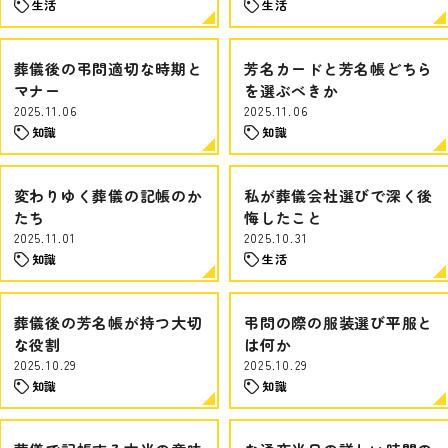
生活
生活
葬儀後の弔問適切な時期と
芳名カードと芳名帳どちら
マナー
を選ぶべきか
2025.11.06
2025.11.06
知識
知識
変わりゆく葬儀の記帳のか
私が葬儀会社選びで深く後
たち
悔したこと
2025.11.01
2025.10.31
知識
生活
葬儀後の芳名帳が持つ大切
弔問の際の服装選び平服と
な役割
は何か
2025.10.29
2025.10.29
知識
知識