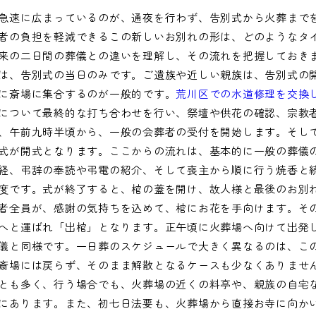
急速に広まっているのが、通夜を行わず、告別式から火葬まで
者の負担を軽減できるこの新しいお別れの形は、どのようなタ
来の二日間の葬儀との違いを理解し、その流れを把握しておき
は、告別式の当日のみです。ご遺族や近しい親族は、告別式の
に斎場に集合するのが一般的です。
荒川区での水道修理を交換
について最終的な打ち合わせを行い、祭壇や供花の確認、宗教
、午前九時半頃から、一般の会葬者の受付を開始します。そし
式が開式となります。ここからの流れは、基本的に一般の葬儀
経、弔辞の奉読や弔電の紹介、そして喪主から順に行う焼香と
度です。式が終了すると、棺の蓋を開け、故人様と最後のお別
者全員が、感謝の気持ちを込めて、棺にお花を手向けます。そ
へと運ばれ「出棺」となります。正午頃に火葬場へ向けて出発
儀と同様です。一日葬のスケジュールで大きく異なるのは、こ
斎場には戻らず、そのまま解散となるケースも少なくありませ
とも多く、行う場合でも、火葬場の近くの料亭や、親族の自宅
にあります。また、初七日法要も、火葬場から直接お寺に向か