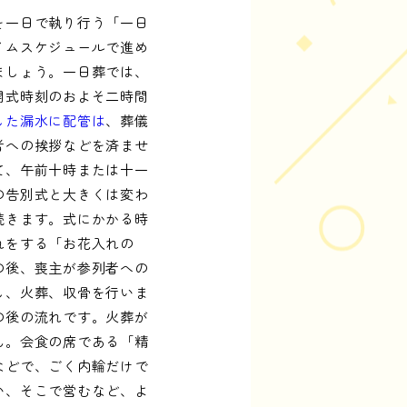
を一日で執り行う「一日
イムスケジュールで進め
ましょう。一日葬では、
開式時刻のおよそ二時間
した漏水に配管は
、葬儀
者への挨拶などを済ませ
て、午前十時または十一
の告別式と大きくは変わ
続きます。式にかかる時
れをする「お花入れの
の後、喪主が参列者への
し、火葬、収骨を行いま
の後の流れです。火葬が
ん。会食の席である「精
などで、ごく内輪だけで
い、そこで営むなど、よ