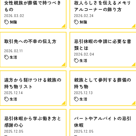
女性親族が葬儀で持つべき
故人らしさを伝えるメモリ
もの
アルコーナーの飾り方
2026.03.02
2026.02.24
知識
知識
取引先への不幸の伝え方
忌引休暇の申請に必要な書
類とは
2026.02.11
2026.02.04
生活
生活
遠方から駆けつける親族の
親族として参列する葬儀の
持ち物リスト
持ち物
2025.12.14
2025.12.13
生活
生活
忌引休暇から学ぶ働き方と
パートやアルバイトの忌引
感謝の心
休暇
2025.12.05
2025.12.05